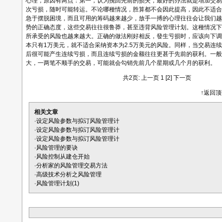
心理，原因有两点：第一，认为挽回先前的损失，最好的办法就是增加交易
次亏损，随时可能转运。不论哪種情况，胜算都不会因此提高，因此不适合
急于摆脱困境，而且可用的筹码越来越少，放手一搏的心理往往会让我们越
势的正确态度，这些交易往往很鲁莽，甚至违背风险管理计划。这種情况下
所承受的风险也越来越大。正确的做法刚好相反，發生亏损时，应该向下调
本只有1万美元，就不适合采纳资本为2.5万美元的风险。同样，当交易连
后很可能产生连续亏损，而且连续亏损的金额往往更甚于先前的获利。一般
大，一两笔不顺手的交易，可能就会勾销先前几个星期或几个月的获利。
共2页: 上一页 1
[2]
下一页
↑返回
相关文章
·
设定风险参数与拟订风险管理计
·
设定风险参数与拟订风险管理计
·
设定风险参数与拟订风险管理计
·
风险管理的要诀
·
风险控制从建仓开始
·
分析家的风险管理交易方法
·
高级技术分析之风险管理
·
风险管理计划(1)