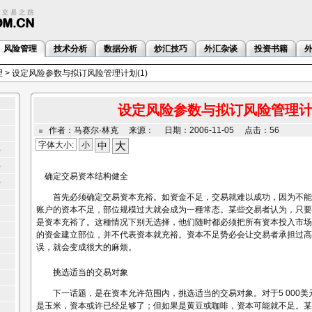
风险管理
技术分析
数据分析
炒汇技巧
外汇杂谈
投资书籍
理
> 设定风险参数与拟订风险管理计划(1)
设定风险参数与拟订风险管理计划
作者：马赛尔·林克 来源： 日期：2006-11-05 点击：56
字体大小:
小
中
大
3）
2）
确定交易资本结构健全
1）
首先必须确定交易资本充裕。如资金不足，交易就难以成功，因为不能
账户的资本不足，部位规模过大就会成为一種常态。某些交易者认为，只要
是资本充裕了。这種情况下别无选择，他们随时都必须把所有资本投入市场
的资金建立部位，并不代表资本就充裕。资本不足势必会让交易者承担过高
误，就会变成很大的麻烦。
挑选适当的交易对象
下一话题，是在资本允许范围内，挑选适当的交易对象。对于5 000美
是玉米，资本或许已经足够了；但如果是黄豆或咖啡，资本可能就不足。某