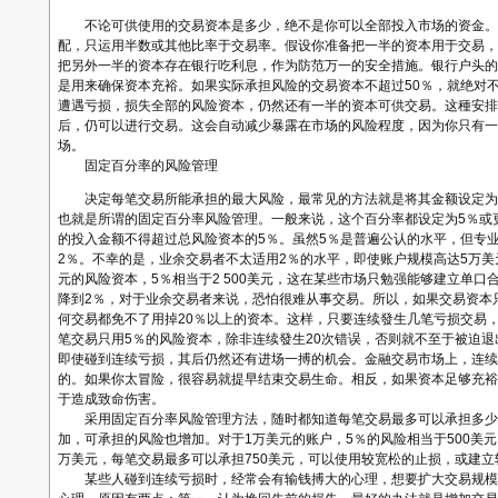
不论可供使用的交易资本是多少，绝不是你可以全部投入市场的资金。
配，只运用半数或其他比率于交易率。假设你准备把一半的资本用于交易，
把另外一半的资本存在银行吃利息，作为防范万一的安全措施。银行户头的
是用来确保资本充裕。如果实际承担风险的交易资本不超过50％，就绝对
遭遇亏损，损失全部的风险资本，仍然还有一半的资本可供交易。这種安排
后，仍可以进行交易。这会自动减少暴露在市场的风险程度，因为你只有一
场。
固定百分率的风险管理
决定每笔交易所能承担的最大风险，最常见的方法就是将其金额设定为
也就是所谓的固定百分率风险管理。一般来说，这个百分率都设定为5％或
的投入金额不得超过总风险资本的5％。虽然5％是普遍公认的水平，但专
2％。不幸的是，业余交易者不太适用2％的水平，即使账户规模高达5万美
元的风险资本，5％相当于2 500美元，这在某些市场只勉强能够建立单口
降到2％，对于业余交易者来说，恐怕很难从事交易。所以，如果交易资本只有
何交易都免不了用掉20％以上的资本。这样，只要连续發生几笔亏损交易
笔交易只用5％的风险资本，除非连续發生20次错误，否则就不至于被迫
即使碰到连续亏损，其后仍然还有进场一搏的机会。金融交易市场上，连续
的。如果你太冒险，很容易就提早结束交易生命。相反，如果资本足够充裕
于造成致命伤害。
采用固定百分率风险管理方法，随时都知道每笔交易最多可以承担多少
加，可承担的风险也增加。对于1万美元的账户，5％的风险相当于500美元
万美元，每笔交易最多可以承担750美元，可以使用较宽松的止损，或建
某些人碰到连续亏损时，经常会有输钱搏大的心理，想要扩大交易规模