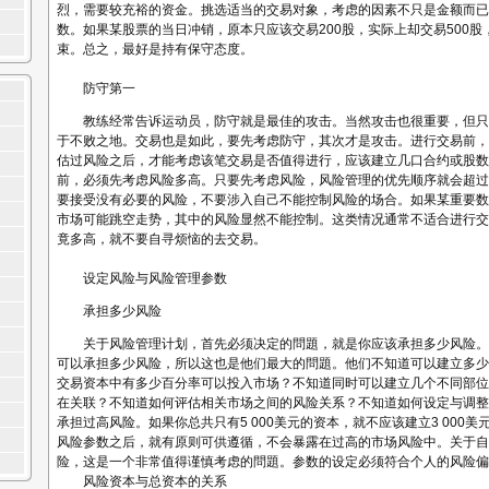
烈，需要较充裕的资金。挑选适当的交易对象，考虑的因素不只是金额而已
数。如果某股票的当日冲销，原本只应该交易200股，实际上却交易500
束。总之，最好是持有保守态度。
防守第一
教练经常告诉运动员，防守就是最佳的攻击。当然攻击也很重要，但只
于不败之地。交易也是如此，要先考虑防守，其次才是攻击。进行交易前，
估过风险之后，才能考虑该笔交易是否值得进行，应该建立几口合约或股数
前，必须先考虑风险多高。只要先考虑风险，风险管理的优先顺序就会超过
要接受没有必要的风险，不要涉入自己不能控制风险的场合。如果某重要数
市场可能跳空走势，其中的风险显然不能控制。这类情况通常不适合进行交
竟多高，就不要自寻烦恼的去交易。
设定风险与风险管理参数
承担多少风险
关于风险管理计划，首先必须决定的問題，就是你应该承担多少风险。
可以承担多少风险，所以这也是他们最大的問題。他们不知道可以建立多少
交易资本中有多少百分率可以投入市场？不知道同时可以建立几个不同部位
在关联？不知道如何评估相关市场之间的风险关系？不知道如何设定与调整
承担过高风险。如果你总共只有5 000美元的资本，就不应该建立3 000
风险参数之后，就有原则可供遵循，不会暴露在过高的市场风险中。关于自
险，这是一个非常值得谨慎考虑的問題。参数的设定必须符合个人的风险偏
风险资本与总资本的关系