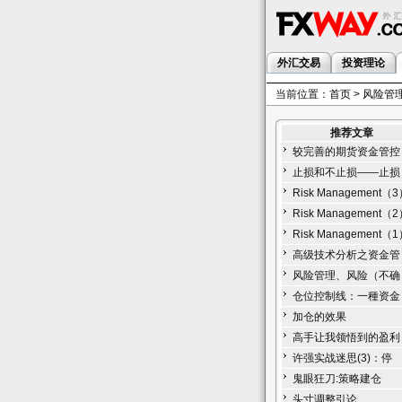
外汇交易
投资理论
当前位置：
首页
>
风险管
推荐文章
较完善的期货资金管控
止损和不止损——止损
Risk Management（
Risk Management（
Risk Management（
高级技术分析之资金管
风险管理、风险（不确
仓位控制线：一種资金
加仓的效果
高手让我领悟到的盈利
许强实战迷思(3)：停
鬼眼狂刀:策略建仓
头寸调整引论