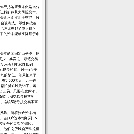
你应把这些资本做适当分
让我们称其为风险资本。
资金不直接用于交易，只
不会被淘汰。即使你接连
允许你在犯了重大错误
半的资本能够实际用于市
资本的某固定百分率。这
更少，换言之，每笔交易
业交易者则把它降低到
元也是如此。对于5万美
合约的部位。如果把水平
3 000美元，几乎任
，恐怕就难以为继了。每
退出交易。只要态度保守，
5笔亏损交易是很常见
，连续5笔亏损交易不至
风险。随着账户资本增
。当账户资本增加到1.5
立较多合约口数的部位。
。他们之所以会产生这種