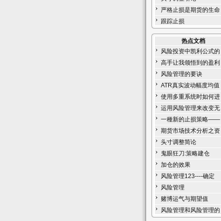
严格止损是期货的生命
跟踪止损
热点文档
风险投资中凯利公式的
高手让我领悟到的盈利
风险管理的要诀
ATR真实波动幅度均值
使用多重系统时如何进
运用风险管理来改变无
一種新的止损策略——
期货市场技术分析之资
头寸调整简论
鬼眼狂刀:策略建仓
加仓的效果
风险管理123----确定
风险管理
赌博运气与期望值
风险管理和风险管理的