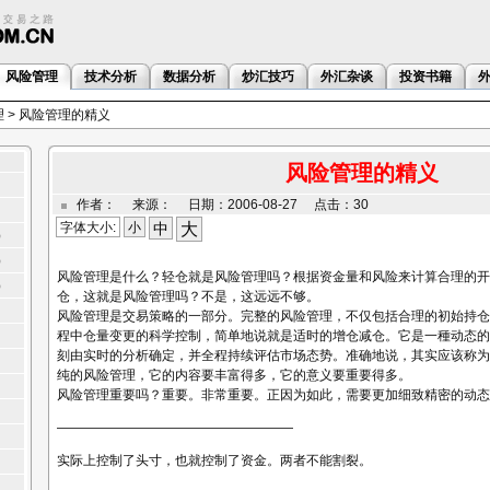
风险管理
技术分析
数据分析
炒汇技巧
外汇杂谈
投资书籍
理
> 风险管理的精义
风险管理的精义
作者： 来源： 日期：2006-08-27 点击：30
字体大小:
小
中
大
3）
2）
风险管理是什么？轻仓就是风险管理吗？根据资金量和风险来计算合理的开
1）
仓，这就是风险管理吗？不是，这远远不够。
风险管理是交易策略的一部分。完整的风险管理，不仅包括合理的初始持仓
程中仓量变更的科学控制，简单地说就是适时的增仓减仓。它是一種动态的
刻由实时的分析确定，并全程持续评估市场态势。准确地说，其实应该称为
纯的风险管理，它的内容要丰富得多，它的意义要重要得多。
风险管理重要吗？重要。非常重要。正因为如此，需要更加细致精密的动态
——————————————————
实际上控制了头寸，也就控制了资金。两者不能割裂。