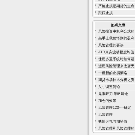
严格止损是期货的生命
跟踪止损
热点文档
风险投资中凯利公式的
高手让我领悟到的盈利
风险管理的要诀
ATR真实波动幅度均值
使用多重系统时如何进
运用风险管理来改变无
一種新的止损策略——
期货市场技术分析之资
头寸调整简论
鬼眼狂刀:策略建仓
加仓的效果
风险管理123----确定
风险管理
赌博运气与期望值
风险管理和风险管理的