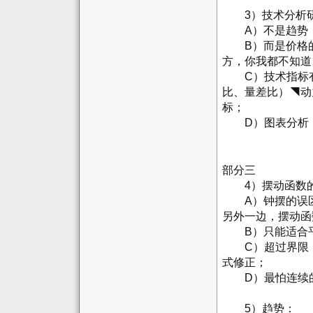
3）技术分析研
A）不是趋势；
B）而是价格的
方，你我都不知道
C）技术指标有
比、量差比）◥动
标；
D）图表分析：
部分三
4）摆动函数的問
A）钟摆的误区
另外一边，摆动函
B）只能适合平
C）超过界限，
式修正；
D）最怕连续的
5）趋势：