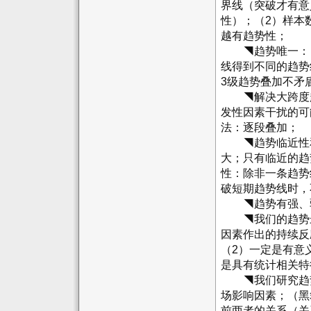
界线（突破才有意
性）；（2）样本
越有趋势性；
◥趋势唯一：（
线得到不同的趋势
3级趋势叠加不矛
◥解决大跨度趋
发性因素干扰的可
法：逐段叠加；
◥趋势临近性和
大；只有临近的趋
性：除非一条趋势
破短期趋势线时，
◥趋势有强、
◥我们的趋势最
因素作出的持续反
（2）一定是有意
是具有统计相关特
◥我们研究趋势
场影响因素；（黑
前两者的关系（关