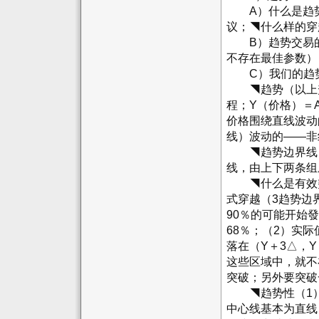
A）什么是趋势
议；◥什么样的穿
B）趋势交易的
不存在最佳参数）
C）我们的趋
◥趋势（以上升
程；Y（价格）＝
价格围绕直线波动
线）波动的――非
◥趋势边界线：
线，由上下两条组
◥什么是有效突
式穿越（3趋势边
90％的可能开始
68％；（2）实际
落在（Y＋3△，
这些区域中，就不
突破；另外要突破
◥趋势性（1）
中心线基本为直线