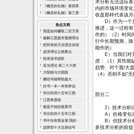
术分析无法适应各
《幽灵的礼物》第四章
内的市场环境变化
《幽灵的礼物》第三章
收盘那样代表该月
D）作为一个开
热点文档
推进，这一过程有
我是如何赚取二百万美
作的）（2）时间
破解江恩股市预测理论
行中长期预测，除
把所有的方法理念浓缩
能作的）
波浪理论之精要点
E）当我们对某
投资读书进阶
虑：（1）其性能
亚当理论 第二十六章
趋势、对个股/大
大阳线与大阴线
（4）否则不如“无
哪些书籍帮助最大
好书一本一本简单说
华尔街四十五年江恩-
部分二
江恩角度线
都是不错的股票书
2）技术分析比
A）价格变化滞
华尔街四十五年江恩-
B）但技术分析
书中自有黄金屋:我的
多技术分析的前提
趋势型十大交易信号