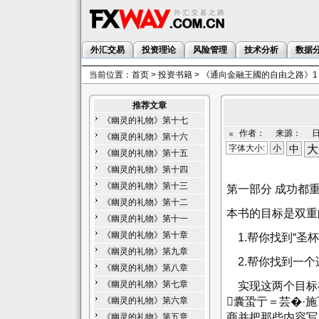
外汇交易
投资理论
风险管理
技术分析
数据
当前位置：
首页
>
投资书籍
> 《通向金融王國的自由之路》1
推荐文章
《幽灵的礼物》第十七
作者： 来源： 日期：
《幽灵的礼物》第十六
字体大小:
小
中
大
《幽灵的礼物》第十五
《幽灵的礼物》第十四
《幽灵的礼物》第十三
第一部分 成功都
《幽灵的礼物》第十二
本书的目标是双重
《幽灵的礼物》第十一
《幽灵的礼物》第十章
1.帮你找到“圣杯
《幽灵的礼物》第九章
2.帮你找到一个
《幽灵的礼物》第八章
《幽灵的礼物》第七章
实现这两个目标
囊蛩亍＝芸�·施瓦
《幽灵的礼物》第六章
商并把那些内容写
《幽灵的礼物》第五章