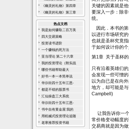
关键的因素就是他
《幽灵的礼物》第四章
要深入一步：除非
《幽灵的礼物》第三章
统。
热点文档
因此．本书的第
我是如何赚取二百万美
以进行市场研究的
四大交易策略
也就是圣杯究竟指
投资读书进阶
于如何设计你的
一个赚钱的死方法
第1章 关于圣杯
亚当理论 第二十六章
我的投资理论（附实战
只有沿着英雄们的
哪些书籍帮助最大
会发现一些可憎的
好书一本一本简单说
以为自已是在向外
华尔街四十五年江恩-
地方，却可能是与整
都是不错的股票书
Campbell)
汇仙操盘三大系统
华尔街四十五年江恩-
书中自有黄金屋:我的
让我告诉你一个
用机械式投资理论追随
常价格变动幅度的
老寒推荐投资书籍
交易商就是因为做