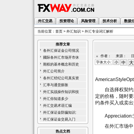
外汇交易
投资理论
风险管理
技术分析
数据
当前位置：
首页
>
外汇知识
> 外汇专业词汇解析
推荐文章
各外汇保证金公司情况
作者： 来源： 日期：
國际各外汇市场开市休
字体大小:
小
中
大
期权的基本概念和历史
外汇公司简介
各外汇经纪公司真实资
AmericanStyle
汇率与通货膨胀
自选择权契约成
外汇实战操作知识和技
定的价格，随时要
外汇你知道多少
约条件买入或卖出
外汇交易术语汇编
外汇保证金防骗知识:
Appreciation
外汇保证金交易入门
在外汇市场中，
热点文档