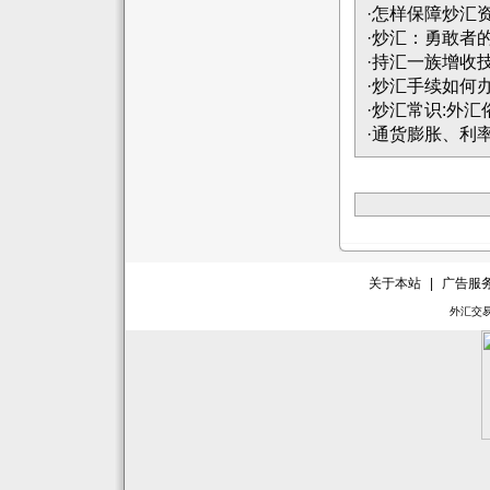
·
怎样保障炒汇
·
炒汇：勇敢者
·
持汇一族增收
·
炒汇手续如何
·
炒汇常识:外汇
·
通货膨胀、利
关于本站
|
广告服
外汇交