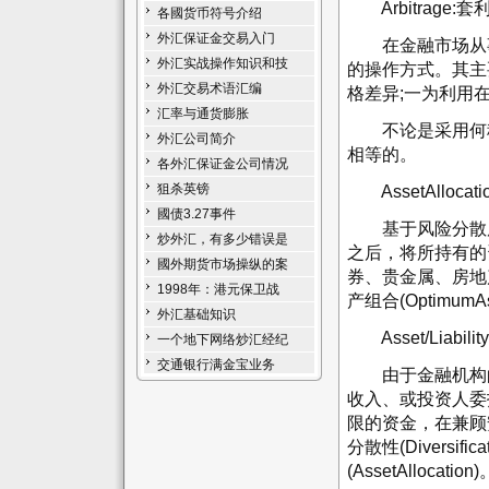
Arbitrage:套
各國货币符号介绍
外汇保证金交易入门
在金融市场从事
外汇实战操作知识和技
的操作方式。其主
外汇交易术语汇编
格差异;一为利用
汇率与通货膨胀
不论是采用何種
外汇公司简介
相等的。
各外汇保证金公司情况
狙杀英镑
AssetAlloca
國债3.27事件
基于风险分散原
炒外汇，有多少错误是
之后，将所持有的
國外期货市场操纵的案
券、贵金属、房地
1998年：港元保卫战
产组合(OptimumAss
外汇基础知识
Asset/Liabili
一个地下网络炒汇经纪
交通银行满金宝业务
由于金融机构的
收入、或投资人委
限的资金，在兼顾安全性(S
分散性(Divers
(AssetAllocation)