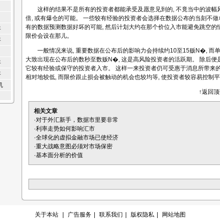
这样的结果不是所有的投资者都能承受及愿意见到的, 不竟当中的波幅
倍, 或有爆仓的可能。 一些较有经验的投资者会选择在数据公布的当刻不做
有的数据预测数据好坏的可能, 然后计划大约在那个价位入市能避免跳空的情
年
限价会设在那儿。
年
一般情况来说, 重要数据在公布后的影响力会持续约10至15贩N�, 而
大致出现在公布后的数秒至数贩N�, 这是高风险投资者的活跃期。 除后便是
年
它较有经验或保守的投资者入市。 这样一来投资者仍可受惠于消息所带来的
年
相对地较低, 而限价跟止损会被触动的机会也较均等, 使投资者较容易控制
机
↑返回
相关文章
·
对于外汇新手，数据市里要非常
·
利率走势如何影响汇市
·
全球化的虚拟金融市场已使经济
·
重大战略意图必须对市场保密
·
基本面分析的价值
关于本站
|
广告服务
|
联系我们
|
版权隐私
|
网站地图