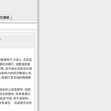
外汇知识
略
预测有不少信心, 尤其是
遇区间横行, 或数据的影
限, 及市场在消息后出现
有影响力的经济数据公布,
一星期己受市场的预测影
设好止损及限价, 也因
设定的限价, 投资者便以
的是亏损, 而不是获利。
以没有成交。 但是跳空后价