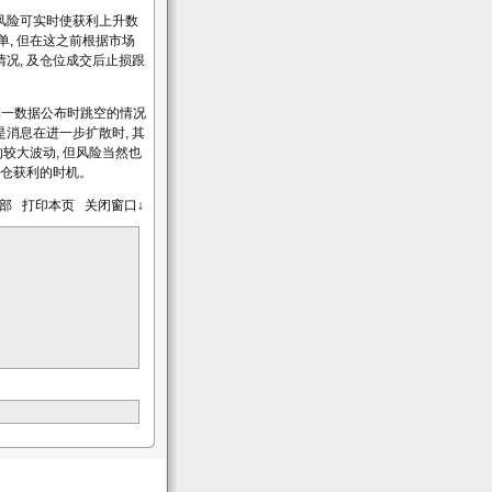
风险可实时使获利上升数
单, 但在这之前根据市场
况, 及仓位成交后止损跟
单一数据公布时跳空的情况
消息在进一步扩散时, 其
较大波动, 但风险当然也
平仓获利的时机。
顶部
打印本页
关闭窗口↓