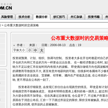
风险管理
技术分析
数据分析
炒汇技巧
外汇杂谈
投资书籍
析
> 公布重大数据时的交易策略
公布重大数据时的交易策
作者： 来源： 日期：2006-08-13 点击：19
字体大小:
小
中
大
投资就预测、计划、组织、协调与控制。 投资者大多在开仓时都是对自己的
开仓的方向和汇市走的方向一样更会沾沾自喜。 在一般经济数据公布时, 如
响力不足以使汇市在短时间内有很大的波幅。 即使偶尔做错方向也因波幅有
的调整而导致损失不大, 甚至有意外地获利的可能。但很多时各國有不少极
如美國的非农业就业、贸易帐、经常帐、國内生产初值及总值, 在公布前的
响, 更不用说在公布的一刻了。
年
投资者若仔细留意, 会发现汇价往往会出现跳空的情况。 即使是有计划地
价格跳空而不能确保成交。 很多时明明在图表上看到价格一跳而上, 超过所
为大获全胜而不加理会。但在风暴过后便发现, 仓位是平了, 不过账户所显示
年
原因在于消息公布后, 汇价一下子跳过所设定的限价, 限价没有被触及, 所
位便逐步回调, 使所设的止损被触发。