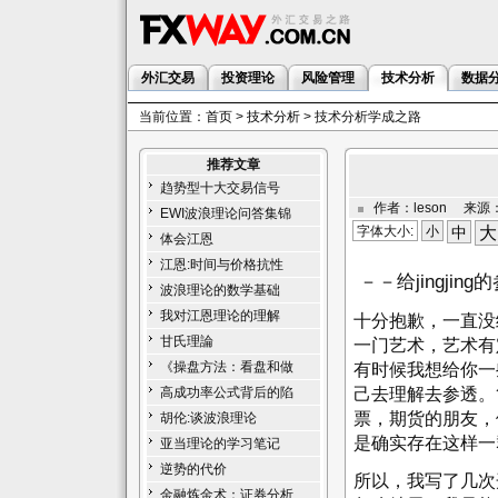
外汇交易
投资理论
风险管理
技术分析
数据
当前位置：
首页
>
技术分析
> 技术分析学成之路
推荐文章
趋势型十大交易信号
作者：leson 来源：
EWI波浪理论问答集锦
字体大小:
小
中
大
体会江恩
江恩:时间与价格抗性
－－给jingjing
波浪理论的数学基础
我对江恩理论的理解
十分抱歉，一直没
甘氏理論
一门艺术，艺术有
《操盘方法：看盘和做
有时候我想给你一
己去理解去参透。
高成功率公式背后的陷
票，期货的朋友，
胡伦:谈波浪理论
是确实存在这样一
亚当理论的学习笔记
逆势的代价
所以，我写了几次
金融炼金术：证券分析