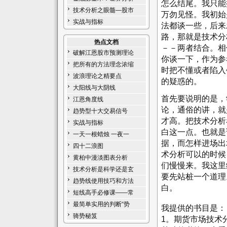
怎么结尾。我只能
技术分析之眼髓—股市
万勿见怪。我初始
实战与指标
法都谈一些，后来
路，那就是技术分
热点文档
－－两者结合。相
破解江恩股市预测理论
你谈一下，作为参
把所有的方法理念浓缩
时把不懂或者陷入
波浪理论之精要点
的疑惑的。
大阳线与大阴线
首先要说明的是，
江恩角度线
论，通俗的讲，就
趋势型十大交易信号
才高。把技术分析
实战与指标
白这一点。也就是
一天一根蜡烛 一夜一
据，而怎样进场出
四十二浪图
术分析可以的时候
黄柏中漫淡图表分析
们慢慢来。我这里
技术分析是科学还是玄
要先站桩一个道理
趋势线使用技巧和方法
白。
短线高手必修课——常
最简单实用的判断“势
我提供的书目是：
骑势秘笈
1。期货市场技术