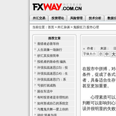
外汇交易
投资理论
风险管理
技术分析
数据
当前位置：
首页
>
外汇杂谈
> 鬼眼狂刀 股市心理
推荐文章
善猎者必善等待
作者： 来源： 日期：
人生就像一场旅行
字体大小:
小
中
大
炒汇其实很简单
投机者的致命伤:偏执
许强实战迷思(15)：投
在股市中拼搏，对
许强实战迷思(14)：生
条件，促成了各式
许强实战迷思(7)：系
者，具备适合生存
甚至更加重要。
亏损打就成熟
困在车流中
心理素质可以直
有时投资者是非理性的
判断可以影响到心
如何形成自己的系统交
误并很明显的失败
与魔鬼共舞—爱上你的
胡伦:简单为强