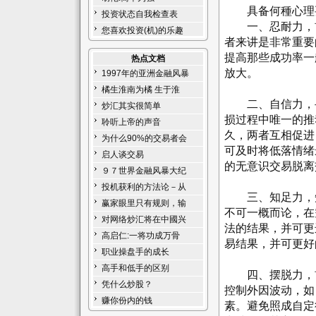
具备何種心理要
投资状态自我检查表
一、忍耐力，首
您喜欢投资(机)的乐趣
者来讲是非常重要
提高那些成功率一
热点文档
放大。
1997年的亚洲金融风暴
橘生淮南为橘 生于淮
二、自信力，寻
炒汇其实很简单
损过程中唯一的推
聆听上帝的声音
久，两者互相促进
为什么90%的交易者会
可及时将低落情绪
启人谈交易
的无意识交易脱离
９７世界金融风暴大纪
投机获利的方法论－从
三、知足力，知
赢家眼里只有规则，输
不可一概而论，在
对网络炒汇将在中國兴
法的结果，并可更
高启仁:一将功成万骨
易结果，并可更好
职业操盘手的成长
高手和低手的区别
四、摆脱力，前
凭什么炒股？
控制外因波动，如
赚你份内的钱
素。避免照成自定