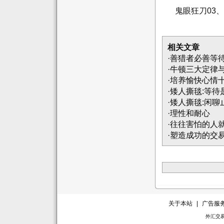
鬼眼狂刀03、0
相关文章
·
善猎者必善等
·
牛顿三大定律
·
培养愉快心情
·
矮人撕毯:等待
·
矮人撕毯:闲聊
·
理性和耐心
·
往往害怕的人
·
塑造成功的交
关于本站
|
广告服
外汇交