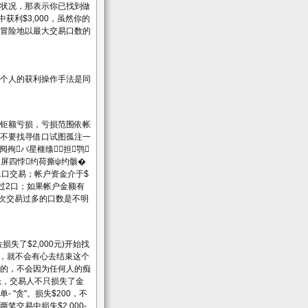
状况，那表示你已找到做
获利$3,000，虽然你的
冒险地以最大交易口数的
个人的获利操作手法是同
钜额亏损，亏损范围依帐
，不要找寻借口试图孤注一
阋殉バ星榧绦担鹗
刂屏四悖约荷撕ψ约骸�
1口交易；帐户资金介于$
超过2口；如果帐户金额有
一次交易过多的口数是不明
了$2,000元)开始找
时，就不会有心去结束这个
的，不会因为任何人的痴
仓，交易人不只损失了金
"贪"。损失$200，不
交易中损失$2,000-