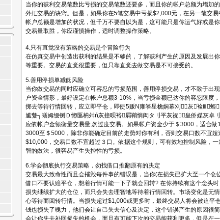
当你的获利交易笔数比亏损的交易笔数还要多，而且你的帐户总额为增加的
外汇交易的诀窍。但是，如果你在5笔交易中亏损$2,000元，在另一笔交易中
帐户总额是增加的状况，但千万不要自以为是，这可能只是你运气好或是你
交易量取胜，你应谨慎操作，适时调整操作策略。
4.只有直觉没有策略的交易是个冒险行为
在仿真交易中创造出获利的结果是不够的，了解获利产生的原因及发展出你
等重要。交易的直觉很重要，但只靠直觉去做交易是不可接受的。
5.善用停损单减低风险
当你做交易的同时应确立可容忍的亏损范围，善用停损交易，才不致于出现
户资金情形，最好设定在帐户总额3-10%，当亏损金额已达你的容忍限度
掷去等待行情回转，应立即平仓，即使5贩N雍笮星檎娴幕刈灰裣ⅲ蛭
尴蘩┐蟮姆缦铡Ｄ惚匦枘舛ń灰撞呗裕屑鞘悄闳タ刂平灰祝皇侨媒灰卓
应依帐户金额衡量交易量,勿过度交易。如果帐户资金少于＄3000，适合做
3000至＄5000，除非你能确定目前的走势对你有利，否则交易口数不宜
$10,000，交易口数不宜超过３口。依据这个规则，可有效地控制风险，
智的做法，很容易产生失控性的亏损。
6.学会彻底执行交易策略，勿找借口推翻原有的决定
交易最大致命性而且会摧毁每件事的错误是，当你(在损失已扩大至一个仓位损失
借口不要认赔平仓，想着行情可能一下子就会回转? 在你持续有这个念头
损失继续扩大的仓位，而只会失去理智地等待着行情回转。市场变化是无情
心等待而回转行情。当损失超过$1,000或更多时，最终交易人将会被迫平
钱也损失了魄力，他们会让自己失去信心及决定，这个错误产生的原因很简单- 
会让你失去补回损失的机会，而且有可能下次的交易能获利更多，但是在一两笔