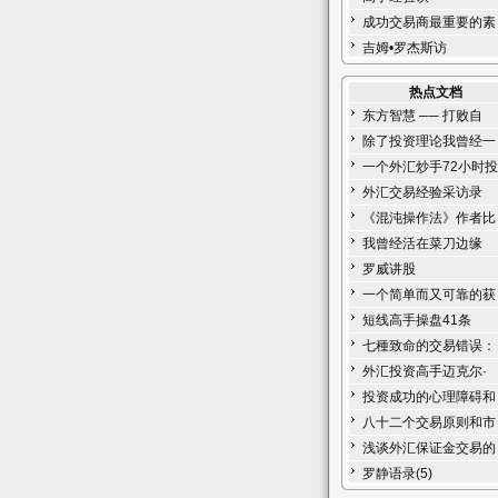
成功交易商最重要的素
吉姆•罗杰斯访
热点文档
东方智慧 ── 打败自
除了投资理论我曾经一
一个外汇炒手72小时投
外汇交易经验采访录
《混沌操作法》作者比
我曾经活在菜刀边缘
罗威讲股
一个简单而又可靠的获
短线高手操盘41条
七種致命的交易错误：
外汇投资高手迈克尔·
投资成功的心理障碍和
八十二个交易原则和市
浅谈外汇保证金交易的
罗静语录(5)