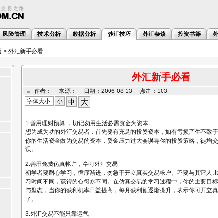
风险管理
技术分析
数据分析
炒汇技巧
外汇杂谈
投资书籍
巧
> 外汇新手必看
外汇新手必看
作者： 来源： 日期：2006-08-13 点击：103
字体大小:
小
中
大
1.善用理财预算 ，切记勿用生活必需资金为资本
想为成为功的外汇交易者，首先要有充足的投资资本，如有亏损产生不致于
你的生活资金做为交易的资本，资金压力过大会误导你的投资策略，徒增交
误。
2.善用免费仿真帐户，学习外汇交易
初学者要耐心学习，循序渐进，勿急于开立真实交易帐户。不要与其它人比
习时间不同，获得的心得亦不同。在仿真交易的学习过程中，你的主要目标
与型态，当你的获利机率日益提高，每月获利额逐渐提升，表示你可开立真
了。
3.外汇交易不能只靠运气