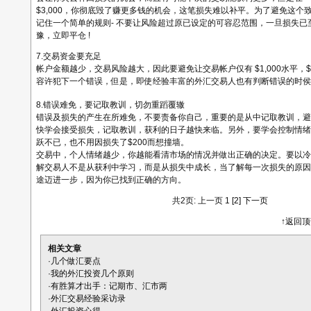
$3,000，你彻底毁了赚更多钱的机会，这笔损失难以补平。为了避免这个
记住一个简单的规则- 不要让风险超过原已设定的可容忍范围，一旦损失已
豫，立即平仓 !
7.交易资金要充足
帐户金额越少，交易风险越大，因此要避免让交易帐户仅有 $1,000水平，$
容许犯下一个错误，但是，即使经验丰富的外汇交易人也有判断错误的时侯
8.错误难免，要记取教训，切勿重蹈覆辙
错误及损失的产生在所难免，不要责备你自己，重要的是从中记取教训，避
快学会接受损失，记取教训，获利的日子越快来临。另外，要学会控制情绪，
跃不已，也不用因损失了$200而想撞墙。
交易中，个人情绪越少，你越能看清市场的情况并做出正确的决定。要以冷
解交易人不是从获利中学习，而是从损失中成长，当了解每一次损失的原因
途迈进一步，因为你已找到正确的方向。
共2页: 上一页 1
[2]
下一页
↑返回
相关文章
·
几个做汇要点
·
我的外汇投资几个原则
·
有胜算才出手：记期市、汇市两
·
外汇交易经验采访录