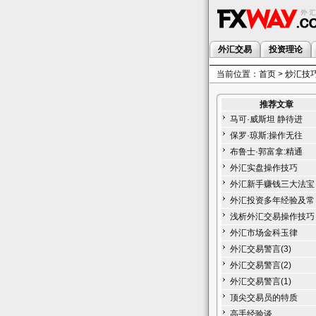
外汇交易
投资理论
当前位置：
首页
>
炒汇技
推荐文章
马可·威斯坦 静待进
保罗·琼斯:操作无往
布鲁士·郭富拿:精通
外汇实盘操作技巧
外汇新手赚钱三大法宝
外汇投资多年经验及常
浅析外汇交易操作技巧
外汇市场金科玉律
外汇交易警言(3)
外汇交易警言(2)
外汇交易警言(1)
顶尖交易员的特质
高手经验谈