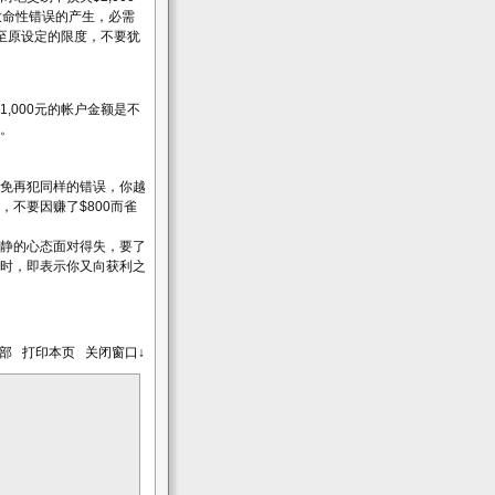
致命性错误的产生，必需
至原设定的限度，不要犹
1,000元的帐户金额是不
。
免再犯同样的错误，你越
不要因赚了$800而雀
静的心态面对得失，要了
时，即表示你又向获利之
顶部
打印本页
关闭窗口↓